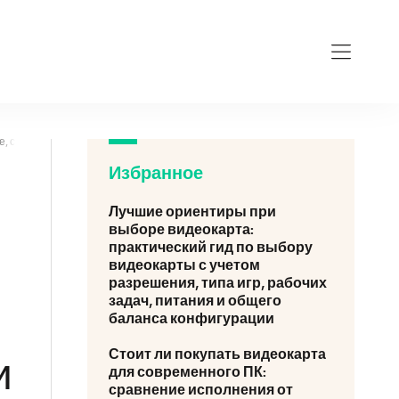
ru
аже, стриминге и рабочих приложениях при разном бюджете
Избранное
Лучшие ориентиры при
выборе видеокарта:
практический гид по выбору
видеокарты с учетом
разрешения, типа игр, рабочих
задач, питания и общего
баланса конфигурации
Стоит ли покупать видеокарта
и
для современного ПК:
сравнение исполнения от