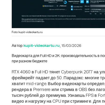
Foto: kupit-videokartu.ru
Автор
kupit-videokartu.ru
, 15/03/2026
Видеокарта для Full HD и 2K: производительность в 
при разном бюджете
RTX 4060 в Full HD тянет Cyberpunk 2077 на у
фреймрейт падает до 50. Парадокс: многие тр
хватит mid-range. Выбор видеокарты определяе
рендера в Premiere или стрима в OBS без лаг
тысяч рублей до премиума. Узнаешь FPS в Fortn
видео и нагрузку на CPU при стриминге. Для 