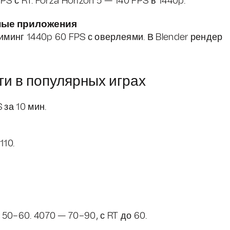
PS с RT. Forza Horizon 5 — 140 FPS в 1440p.
ные приложения
иминг 1440p 60 FPS с оверлеями. В Blender рендер
и в популярных играх
 за 10 мин.
110.
50–60. 4070 — 70–90, с RT до 60.