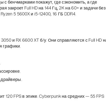
 с бенчмарками покажут, где сэкономить, а где
ая закроет Full HD на 144 Гц, 2K на 60+ и задачи без
Ryzen 5 5600X и i5-12400, 16 ГБ DDR4.
3050 и RX 6600 XT б/у. Они справляются с Full HD н
я графики.
.
ассировке.
е драйверы.
ит 120 FPS в эпике. Cyberpunk на средних — 55 FPS