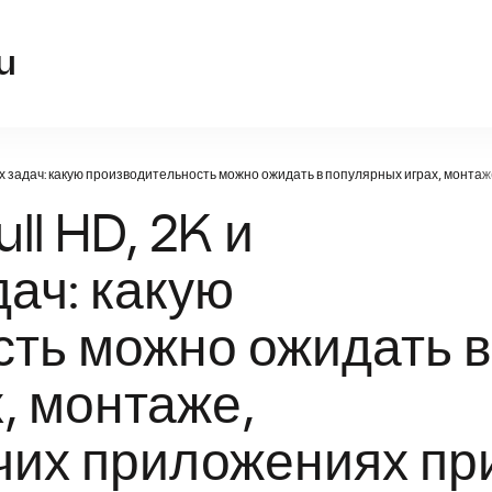
kupit-videokartu.
u
ных задач: какую производительность можно ожидать в популярных играх, монт
ll HD, 2K и
ач: какую
сть можно ожидать в
, монтаже,
чих приложениях пр