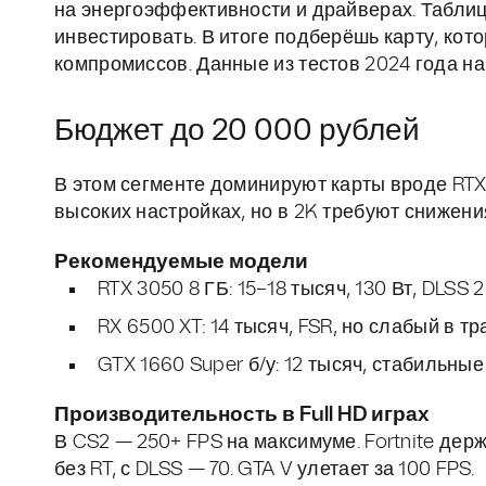
на энергоэффективности и драйверах. Таблицы
инвестировать. В итоге подберёшь карту, котор
компромиссов. Данные из тестов 2024 года на 
Бюджет до 20 000 рублей
В этом сегменте доминируют карты вроде RTX 
высоких настройках, но в 2K требуют снижени
Рекомендуемые модели
RTX 3050 8 ГБ: 15–18 тысяч, 130 Вт, DLSS 2
RX 6500 XT: 14 тысяч, FSR, но слабый в тр
GTX 1660 Super б/у: 12 тысяч, стабильны
Производительность в Full HD играх
В CS2 — 250+ FPS на максимуме. Fortnite держ
без RT, с DLSS — 70. GTA V улетает за 100 FPS.