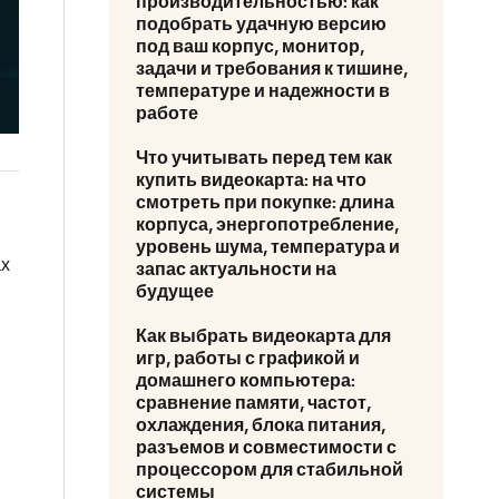
производительностью: как
подобрать удачную версию
под ваш корпус, монитор,
задачи и требования к тишине,
температуре и надежности в
работе
Что учитывать перед тем как
купить видеокарта: на что
смотреть при покупке: длина
корпуса, энергопотребление,
уровень шума, температура и
ах
запас актуальности на
будущее
Как выбрать видеокарта для
игр, работы с графикой и
домашнего компьютера:
сравнение памяти, частот,
охлаждения, блока питания,
разъемов и совместимости с
процессором для стабильной
с
системы