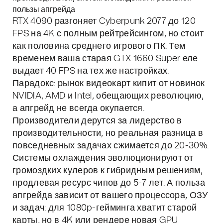
пользы апгрейда
RTX 4090 разгоняет Cyberpunk 2077 до 120
FPS на 4K с полным рейтрейсингом, но стоит
как половина среднего игрового ПК. Тем
временем ваша старая GTX 1660 Super еле
выдает 40 FPS на тех же настройках.
Парадокс: рынок видеокарт кипит от новинок
NVIDIA, AMD и Intel, обещающих революцию,
а апгрейд не всегда окупается.
Производители дерутся за лидерство в
производительности, но реальная разница в
повседневных задачах сжимается до 20-30%.
Системы охлаждения эволюционируют от
громоздких кулеров к гибридным решениям,
продлевая ресурс чипов до 5-7 лет. А польза
апгрейда зависит от вашего процессора, ОЗУ
и задач: для 1080p-гейминга хватит старой
карты, но в 4K или рендере новая GPU