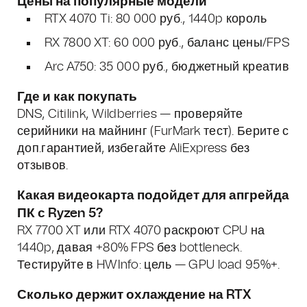
Цены на популярные модели
RTX 4070 Ti: 80 000 руб., 1440p король
RX 7800 XT: 60 000 руб., баланс цены/FPS
Arc A750: 35 000 руб., бюджетный креатив
Где и как покупать
DNS, Citilink, Wildberries — проверяйте
серийники на майнинг (FurMark тест). Берите с
доп.гарантией, избегайте AliExpress без
отзывов.
Какая видеокарта подойдет для апгрейда
ПК с Ryzen 5?
RX 7700 XT или RTX 4070 раскроют CPU на
1440p, давая +80% FPS без bottleneck.
Тестируйте в HWInfo: цель — GPU load 95%+.
Сколько держит охлаждение на RTX