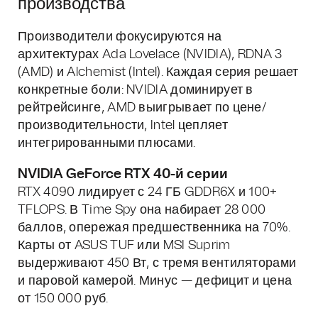
производства
Производители фокусируются на
архитектурах Ada Lovelace (NVIDIA), RDNA 3
(AMD) и Alchemist (Intel). Каждая серия решает
конкретные боли: NVIDIA доминирует в
рейтрейсинге, AMD выигрывает по цене/
производительности, Intel цепляет
интегрированными плюсами.
NVIDIA GeForce RTX 40-й серии
RTX 4090 лидирует с 24 ГБ GDDR6X и 100+
TFLOPS. В Time Spy она набирает 28 000
баллов, опережая предшественника на 70%.
Карты от ASUS TUF или MSI Suprim
выдерживают 450 Вт, с тремя вентиляторами
и паровой камерой. Минус — дефицит и цена
от 150 000 руб.